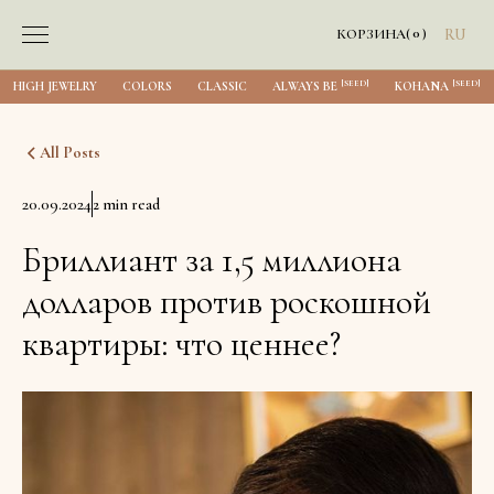
0
КОРЗИНА
(
)
RU
[SEED]
[SEED]
HIGH JEWELRY
COLORS
CLASSIC
ALWAYS BE
KOHANA
All Posts
20.09.2024
2 min read
Бриллиант за 1,5 миллиона
долларов против роскошной
квартиры: что ценнее?