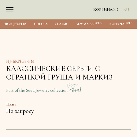
0
КОРЗИНА
(
)
RU
[SEED]
[SEED]
HIGH JEWELRY
COLORS
CLASSIC
ALWAYS BE
KOHANA
HJ-ERNGS-PM
КЛАССИЧЕСКИЕ СЕРЬГИ С
ОГРАНКОЙ ГРУША И МАРКИЗ
Part of the Seed Jewelry collection
Цена
По запросу