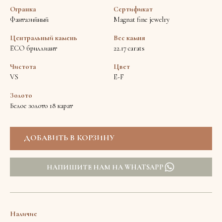
Огранка
Сертификат
Фантазийный
Magnat fine jewelry
Центральный камень
Вес камня
ECO бриллиант
22.17 carats
Чистота
Цвет
VS
E-F
Золото
Белое золото 18 карат
НАПИШИТЕ НАМ НА WHATSAPP
Наличие