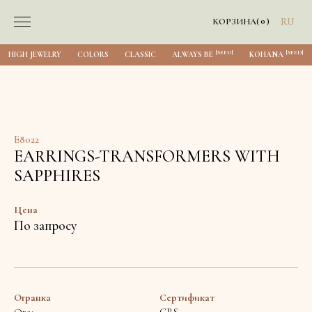
0
КОРЗИНА
(
)
RU
[SEED]
[SEED]
HIGH JEWELRY
COLORS
CLASSIC
ALWAYS BE
KOHANA
E8022
EARRINGS-TRANSFORMERS WITH
SAPPHIRES
Цена
По запросу
Огранка
Сертификат