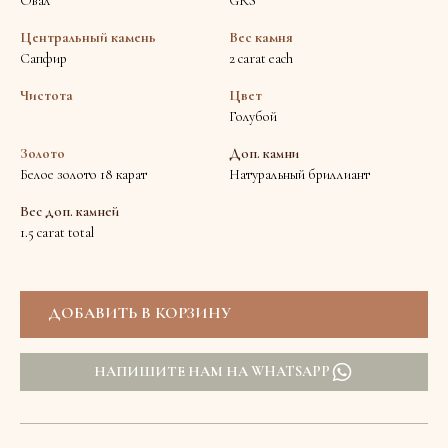
Овал
GRS
Центральный камень
Вес камня
Сапфир
2 carat each
Чистота
Цвет
Голубой
Золото
Доп. камни
Белое золото 18 карат
Натуральный бриллиант
Вес доп. камней
1.5 carat total
НАПИШИТЕ НАМ НА WHATSAPP