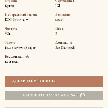
Огранка
Сертификат
Кушон
IGI
Центральный камень
Вес камня
ECO бриллиант
2.06 ct
Чистота
Цвет
VS1
E
Золото
Доп. камни
Белое золото 18 карат
Eco Diamonds
Вес доп. камней
1.2 ct total
НАПИШИТЕ НАМ НА WHATSAPP