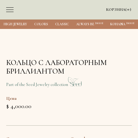
0
КОРЗИНА
(
)
[SEED]
[SEED]
HIGH JEWELRY
COLORS
CLASSIC
ALWAYS BE
KOHANA
КОЛЬЦО С ЛАБОРАТОРНЫМ
БРИЛЛИАНТОМ
Part of the Seed Jewelry collection
Цена
$ 4,000.00