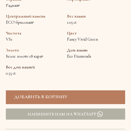
Радиант
Центральный камень
Вес камня
ECO бриллиант
1.05 ct
Чистота
Цвет
VS1
Fancy Vivid Green
Золото
Доп. камни
Белое золото 18 карат
Eco Diamonds
Вес доп. камней
0.55 ct
НАПИШИТЕ НАМ НА WHATSAPP