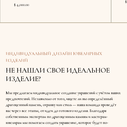
$
$ 4,000.00
Доступно в шоуруме
Доступ
ИНДИВИДУАЛЬНЫЙ ДИЗАЙН ЮВЕЛИРНЫХ
ИЗДЕЛИЙ
НЕ НАШЛИ СВОЕ ИДЕАЛЬНОЕ
ИЗДЕЛИЕ?
Мы предлагаем индивидуальное создание украшений с учётом ваших
предпочтений. Независимо от того, ищете ли вы определённый
драгоценный камень, огранку или стиль — наша команда проведёт
вас через все этапы, от идеи до готового изделия. Благодаря
собственным экспертам по драгоценным камням и мастерам-
ювелирам мы помогаем создать украшение, которое будет по-