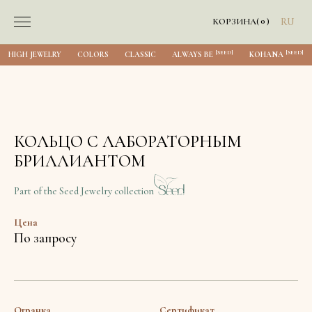
0
КОРЗИНА
(
)
RU
[SEED]
[SEED]
HIGH JEWELRY
COLORS
CLASSIC
ALWAYS BE
KOHANA
КОЛЬЦО С ЛАБОРАТОРНЫМ
БРИЛЛИАНТОМ
Part of the Seed Jewelry collection
Цена
По запросу
Огранка
Сертификат