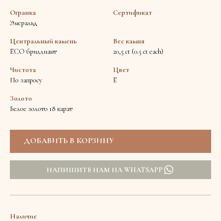
Огранка
Сертификат
Эмеральд
Центральный камень
Вес камня
ECO бриллиант
20,5 ct (0.5 ct each)
Чистота
Цвет
По запросу
E
Золото
Белое золото 18 карат
НАПИШИТЕ НАМ НА WHATSAPP
Наличие