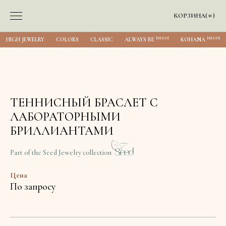
0
КОРЗИНА
(
)
[SEED]
[SEED]
HIGH JEWELRY
COLORS
CLASSIC
ALWAYS BE
KOHANA
ТЕННИСНЫЙ БРАСЛЕТ С
ЛАБОРАТОРНЫМИ
БРИЛЛИАНТАМИ
Part of the Seed Jewelry collection
Цена
По запросу