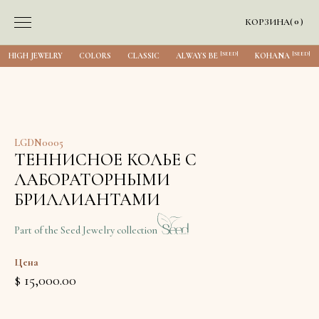
0
КОРЗИНА
(
)
[SEED]
[SEED]
HIGH JEWELRY
COLORS
CLASSIC
ALWAYS BE
KOHANA
LGDN0005
ТЕННИСНОЕ КОЛЬЕ С
ЛАБОРАТОРНЫМИ
БРИЛЛИАНТАМИ
Part of the Seed Jewelry collection
Цена
$ 15,000.00