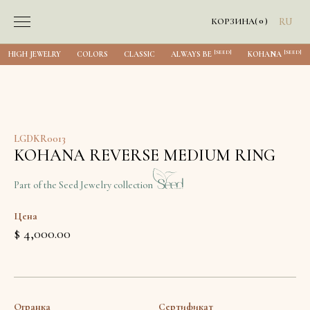
0
КОРЗИНА
(
)
RU
[SEED]
[SEED]
HIGH JEWELRY
COLORS
CLASSIC
ALWAYS BE
KOHANA
LGDKR0013
KOHANA REVERSE MEDIUM RING
Part of the Seed Jewelry collection
Цена
$ 4,000.00
Огранка
Сертификат