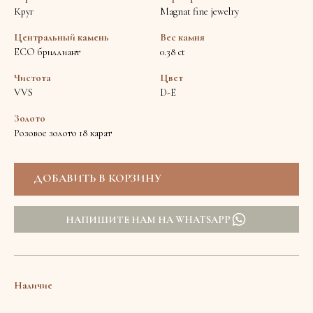
Круг
Magnat fine jewelry
Центральный камень
Вес камня
ECO бриллиант
0.38 ct
Чистота
Цвет
VVS
D-E
Золото
Розовое золото 18 карат
НАПИШИТЕ НАМ НА WHATSAPP
Наличие