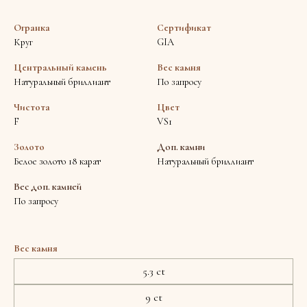
Огранка
Сертификат
Круг
GIA
Центральный камень
Вес камня
Натуральный бриллиант
По запросу
Чистота
Цвет
F
VS1
Золото
Доп. камни
Белое золото 18 карат
Натуральный бриллиант
Вес доп. камней
По запросу
Вес камня
5.3 ct
9 ct